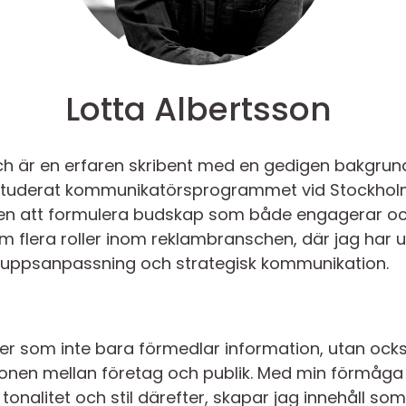
Lotta Albertsson
och är en erfaren skribent med en gedigen bakgru
 studerat kommunikatörsprogrammet vid Stockholms
sten att formulera budskap som både engagerar och
m flera roller inom reklambranschen, där jag har u
ppsanpassning och strategisk kommunikation.
xter som inte bara förmedlar information, utan ocks
ationen mellan företag och publik. Med min förmåga 
nalitet och stil därefter, skapar jag innehåll som