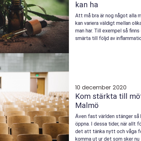
kan ha
Att må bra är nog något alla 
kan variera väldigt mellan olik
man har. Till exempel så finn
smärta till följd av inflammat
fl...
10 december 2020
Kom stärkta till m
Malmö
Även fast världen stänger så k
öppna. I dessa tider, när allt f
det att tänka nytt och våga fo
komma ut ur det som sker nu s