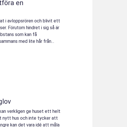
tföra en
at i avloppsrören och blivit ett
er. Förutom hindret i sig så är
substans som kan få
lsammans med lite hår från
glov
kan verkligen ge huset ett helt
 nytt hus och inte tycker att
ngre kan det vara idé att måla