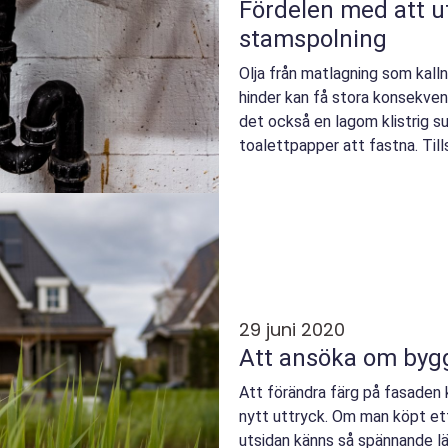
Fördelen med att u
stamspolning
Olja från matlagning som kalln
hinder kan få stora konsekvens
det också en lagom klistrig 
toalettpapper att fastna. Til
duschen, matrester oc...
29 juni 2020
Att ansöka om byg
Att förändra färg på fasaden 
nytt uttryck. Om man köpt ett
utsidan känns så spännande lä