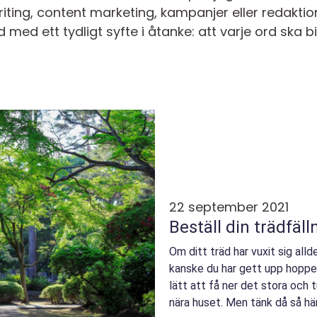
ting, content marketing, kampanjer eller redaktion
id med ett tydligt syfte i åtanke: att varje ord ska b
22 september 2021
Beställ din trädfäll
Om ditt träd har vuxit sig alld
kanske du har gett upp hoppet
lätt att få ner det stora och 
nära huset. Men tänk då så här