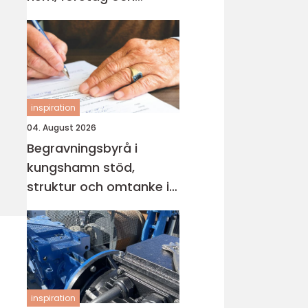
industri
inspiration
04. August 2026
Begravningsbyrå i
kungshamn stöd,
struktur och omtanke i
en svår tid
inspiration