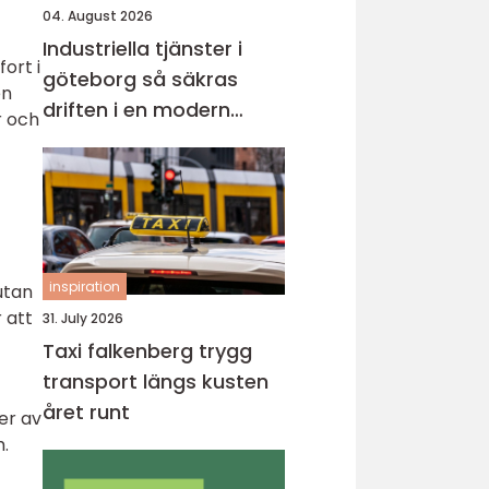
04. August 2026
Industriella tjänster i
ort i
göteborg så säkras
en
driften i en modern
r och
industristad
inspiration
utan
 att
31. July 2026
Taxi falkenberg trygg
transport längs kusten
året runt
er av
m.