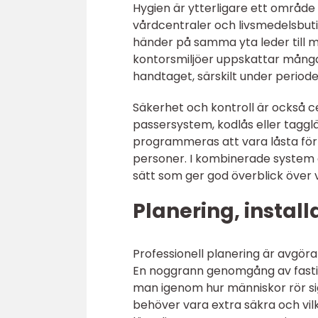
Hygien är ytterligare ett område d
vårdcentraler och livsmedelsbuti
händer på samma yta leder till mi
kontorsmiljöer uppskattar många
handtaget, särskilt under period
Säkerhet och kontroll är också c
passersystem, kodlås eller tagg
programmeras att vara låsta för
personer. I kombinerade system gå
sätt som ger god överblick över v
Planering, install
Professionell planering är avgöran
En noggrann genomgång av fastigh
man igenom hur människor rör sig
behöver vara extra säkra och vilka