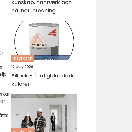
kunskap, hantverk och
hållbar inredning
är
inspiration
te
12. July 2026
ljö
Billack - färdigblandade
kulörer
nskar
nar
ätts
inspiration