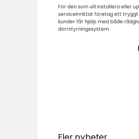
För den som vill installera eller 
serviceinriktat företag ett trygg
kunder får hjälp med både rådgiv
dörrstyrningssystem.
Fler nyheter