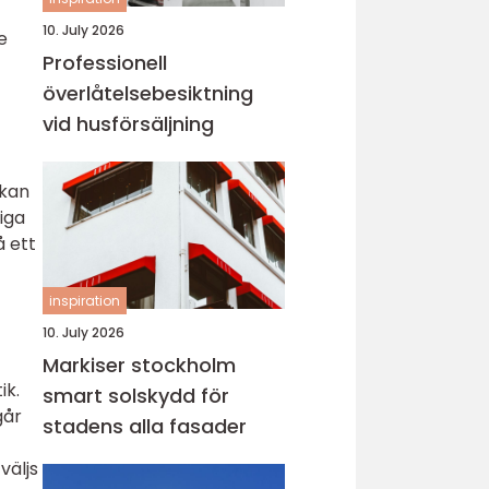
10. July 2026
e
Professionell
överlåtelsebesiktning
vid husförsäljning
 kan
iga
å ett
inspiration
10. July 2026
Markiser stockholm
ik.
smart solskydd för
går
stadens alla fasader
väljs