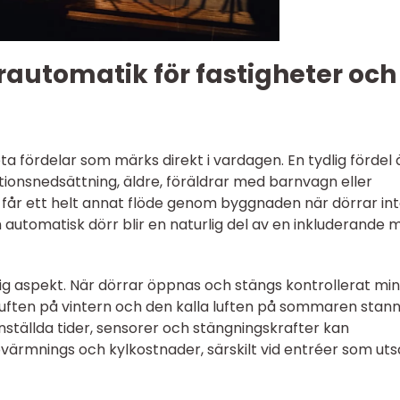
automatik för fastigheter och
a fördelar som märks direkt i vardagen. En tydlig fördel 
tionsnedsättning, äldre, föräldrar med barnvagn eller
får ett helt annat flöde genom byggnaden när dörrar in
automatisk dörr blir en naturlig del av en inkluderande mi
ig aspekt. När dörrar öppnas och stängs kontrollerat mi
luften på vintern och den kalla luften på sommaren stan
inställda tider, sensorer och stängningskrafter kan
pvärmnings och kylkostnader, särskilt vid entréer som uts