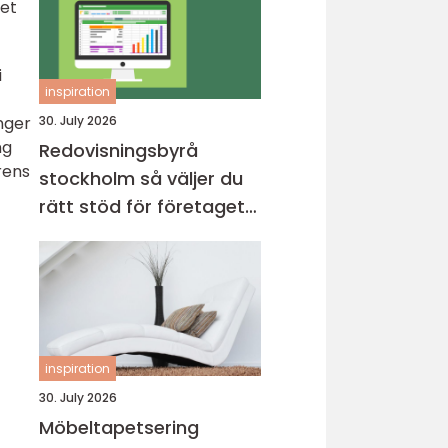
het
i
inspiration
nger
30. July 2026
ng
Redovisningsbyrå
rens
stockholm så väljer du
rätt stöd för företagets
ekonomi
inspiration
30. July 2026
Möbeltapetsering