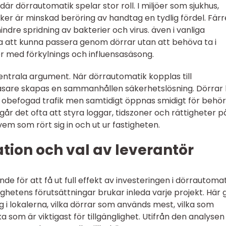
är dörrautomatik spelar stor roll. I miljöer som sjukhus,
ker är minskad beröring av handtag en tydlig fördel. Färr
ndre spridning av bakterier och virus. även i vanliga
 att kunna passera genom dörrar utan att behöva ta i
er med förkylnings och influensasäsong.
entrala argument. När dörrautomatik kopplas till
läsare skapas en sammanhållen säkerhetslösning. Dörrar
 obefogad trafik men samtidigt öppnas smidigt för behör
r det ofta att styra loggar, tidszoner och rättigheter p
em som rört sig in och ut ur fastigheten.
ation och val av leverantör
de för att få ut full effekt av investeringen i dörrautomat
etens förutsättningar brukar inleda varje projekt. Här 
 i lokalerna, vilka dörrar som används mest, vilka som
 som är viktigast för tillgänglighet. Utifrån den analysen 