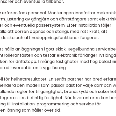
ensorer och eventuella tillbehör.
 av erfaren fackpersonal. Monteringen innefattar mekanisk
m, justering av gångjärn och dörrstängare samt elektris
r och eventuella passersystem. Efter installation följer
älla att dörren öppnas och stängs med rätt kraft, att
de ska och att nödöppningsfunktioner fungerar.
att hålla anläggningen i gott skick. Regelbundna serviceb
ntrollerar fästen och testar elektronik förlänger livsläng
en för driftstopp. I många fastigheter med hög belastni
erad leverantör en trygg lösning.
oll för helhetsresultatet. En seriös partner har bred erfar
mendera den modell som passar bäst för varje dörr och v
llande regler för tillgänglighet, brandskydd och säkerhe
egreras i en befintlig fastighet. När leverantören kan ha
ing till installation, programmering och service får
 lösning som håller över tid.