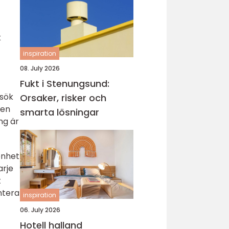
k
inspiration
08. July 2026
Fukt i Stenungsund:
esök
Orsaker, risker och
den
smarta lösningar
ng är
enhet
arje
t
ntera
inspiration
06. July 2026
Hotell halland