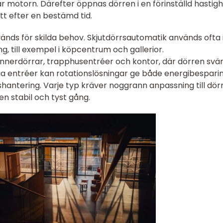
ar motorn. Därefter öppnas dörren i en förinställd hastig
tt efter en bestämd tid.
änds för skilda behov. Skjutdörrsautomatik används ofta 
 till exempel i köpcentrum och gallerior.
 innerdörrar, trapphusentréer och kontor, där dörren svä
tliga entréer kan rotationslösningar ge både energibespari
hantering. Varje typ kräver noggrann anpassning till dör
 en stabil och tyst gång.