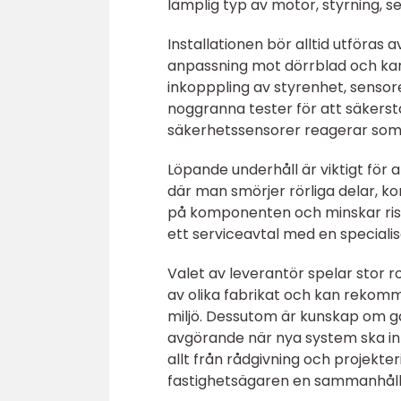
lämplig typ av motor, styrning, s
Installationen bör alltid utföras
anpassning mot dörrblad och kar
inkopppling av styrenhet, sensore
noggranna tester för att säkerst
säkerhetssensorer reagerar som 
Löpande underhåll är viktigt för 
där man smörjer rörliga delar, ko
på komponenten och minskar risk
ett serviceavtal med en specialis
Valet av leverantör spelar stor r
av olika fabrikat och kan rekom
miljö. Dessutom är kunskap om gä
avgörande när nya system ska int
allt från rådgivning och projekter
fastighetsägaren en sammanhållen