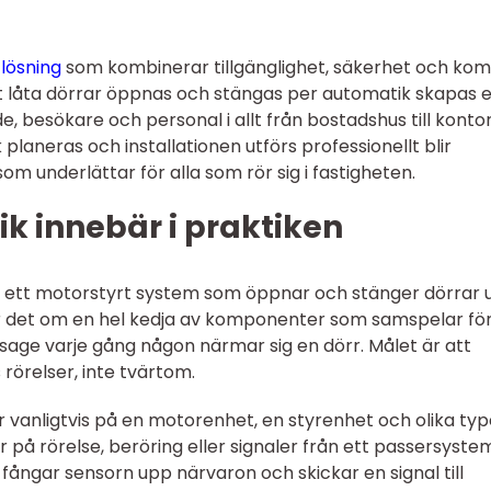
lösning
som kombinerar tillgänglighet, säkerhet och komf
 låta dörrar öppnas och stängas per automatik skapas 
, besökare och personal i allt från bostadshus till konto
planeras och installationen utförs professionellt blir
som underlättar för alla som rör sig i fastigheten.
k innebär i praktiken
 ett motorstyrt system som öppnar och stänger dörrar 
ar det om en hel kedja av komponenter som samspelar för
sage varje gång någon närmar sig en dörr. Målet är att
rörelser, inte tvärtom.
vanligtvis på en motorenhet, en styrenhet och olika typ
på rörelse, beröring eller signaler från ett passersyste
fångar sensorn upp närvaron och skickar en signal till