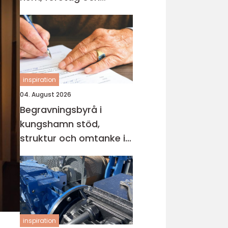
industri
inspiration
04. August 2026
Begravningsbyrå i
kungshamn stöd,
struktur och omtanke i
en svår tid
inspiration