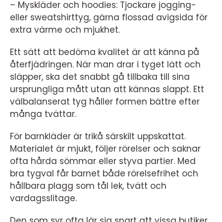
– Myskläder och hoodies: Tjockare jogging-
eller sweatshirttyg, gärna flossad avigsida för
extra värme och mjukhet.
Ett sätt att bedöma kvalitet är att känna på
återfjädringen. När man drar i tyget lätt och
släpper, ska det snabbt gå tillbaka till sina
ursprungliga mått utan att kännas slappt. Ett
välbalanserat tyg håller formen bättre efter
många tvättar.
För barnkläder är trikå särskilt uppskattat.
Materialet är mjukt, följer rörelser och saknar
ofta hårda sömmar eller styva partier. Med
bra tygval får barnet både rörelsefrihet och
hållbara plagg som tål lek, tvätt och
vardagsslitage.
Den som syr ofta lär sig snart att vissa butiker