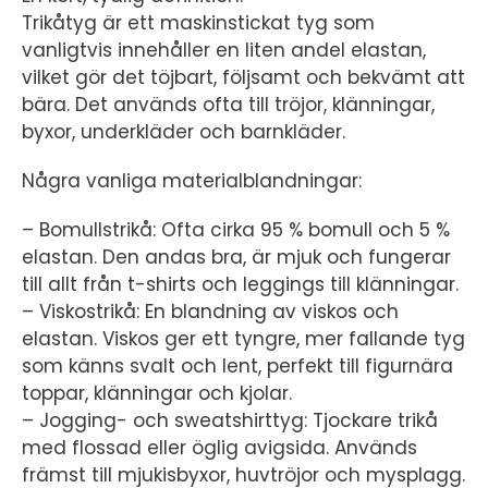
Trikåtyg är ett maskinstickat tyg som
vanligtvis innehåller en liten andel elastan,
vilket gör det töjbart, följsamt och bekvämt att
bära. Det används ofta till tröjor, klänningar,
byxor, underkläder och barnkläder.
Några vanliga materialblandningar:
– Bomullstrikå: Ofta cirka 95 % bomull och 5 %
elastan. Den andas bra, är mjuk och fungerar
till allt från t-shirts och leggings till klänningar.
– Viskostrikå: En blandning av viskos och
elastan. Viskos ger ett tyngre, mer fallande tyg
som känns svalt och lent, perfekt till figurnära
toppar, klänningar och kjolar.
– Jogging- och sweatshirttyg: Tjockare trikå
med flossad eller öglig avigsida. Används
främst till mjukisbyxor, huvtröjor och mysplagg.