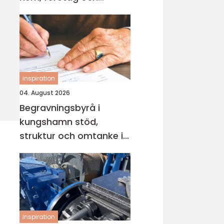
industri
inspiration
04. August 2026
Begravningsbyrå i
kungshamn stöd,
struktur och omtanke i
en svår tid
inspiration