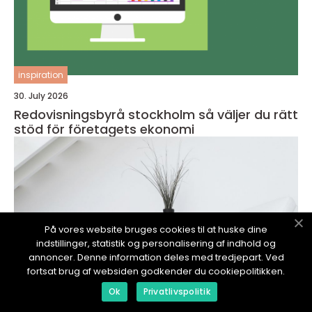
inspiration
30. July 2026
Redovisningsbyrå stockholm så väljer du rätt
stöd för företagets ekonomi
På vores website bruges cookies til at huske dine
indstillinger, statistik og personalisering af indhold og
annoncer. Denne information deles med tredjepart. Ved
fortsat brug af websiden godkender du cookiepolitikken.
Ok
Privatlivspolitik