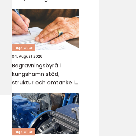
industri
inspiration
04. August 2026
Begravningsbyrå i
kungshamn stöd,
struktur och omtanke i
en svår tid
inspiration