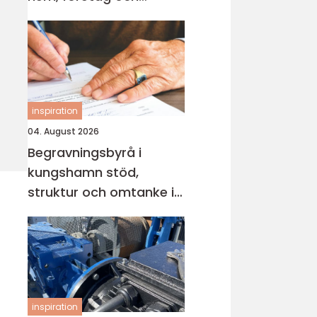
industri
inspiration
04. August 2026
Begravningsbyrå i
kungshamn stöd,
struktur och omtanke i
en svår tid
inspiration