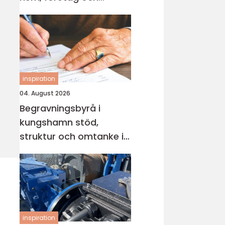
industri
inspiration
04. August 2026
Begravningsbyrå i
kungshamn stöd,
struktur och omtanke i
en svår tid
inspiration