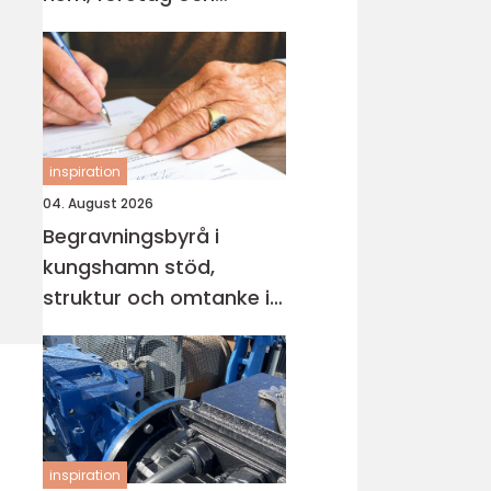
industri
inspiration
04. August 2026
Begravningsbyrå i
kungshamn stöd,
struktur och omtanke i
en svår tid
inspiration