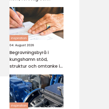
industri
inspiration
04. August 2026
Begravningsbyrå i
kungshamn stöd,
struktur och omtanke i
en svår tid
inspiration