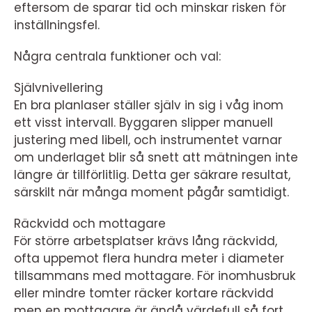
eftersom de sparar tid och minskar risken för
inställningsfel.
Några centrala funktioner och val:
Självnivellering
En bra planlaser ställer själv in sig i våg inom
ett visst intervall. Byggaren slipper manuell
justering med libell, och instrumentet varnar
om underlaget blir så snett att mätningen inte
längre är tillförlitlig. Detta ger säkrare resultat,
särskilt när många moment pågår samtidigt.
Räckvidd och mottagare
För större arbetsplatser krävs lång räckvidd,
ofta uppemot flera hundra meter i diameter
tillsammans med mottagare. För inomhusbruk
eller mindre tomter räcker kortare räckvidd
men en mottagare är ändå värdefull så fort