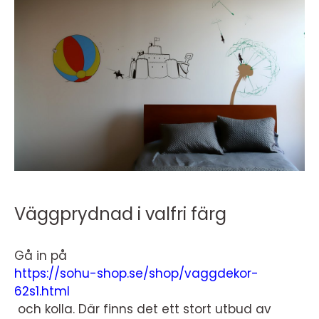
Väggprydnad i valfri färg
Gå in på
https://sohu-shop.se/shop/vaggdekor-
62s1.html
och kolla. Där finns det ett stort utbud av