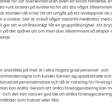
änsle för vår överlevnad utan även en social händelse. Ä
ats runt brasan på kvällarna för att äta något tillsamman
r stunden då vi har tid att umgås på ett avslappnat vis o
m vi önskar. Det är också något nästintill meditativt med 
 gör att vi ofrånkomligt får en grupptillhörighet. Att bry
 är på det spåret att om man äter tillsammans så skapar
skap.
r anställda på mat är i allra högsta grad personal- och
g omhändertagna och kunder känner sig uppskattade och
ullutrustad personalmatsal och då är catering för företag i
 man kan anlita. Genom att anlita företagscatering kan 
är. Och det kan vara en god idé att anlita företagscatering
ltider som frukost eller fika.