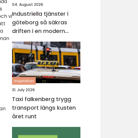
nda
04. August 2026
s
Industriella tjänster i
ch vi
göteborg så säkras
att
driften i en modern
ta
 man
industristad
inspiration
31. July 2026
Taxi falkenberg trygg
transport längs kusten
man
året runt