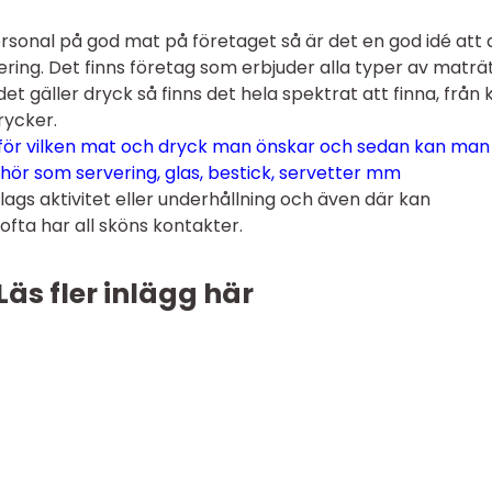
ersonal på god mat på företaget så är det en god idé att 
ing. Det finns företag som erbjuder alla typer av maträ
t gäller dryck så finns det hela spektrat att finna, från 
drycker.
för vilken mat och dryck man önskar och sedan kan man
llhör som servering, glas, bestick, servetter mm
ags aktivitet eller underhållning och även där kan
 ofta har all sköns kontakter.
Läs fler inlägg här