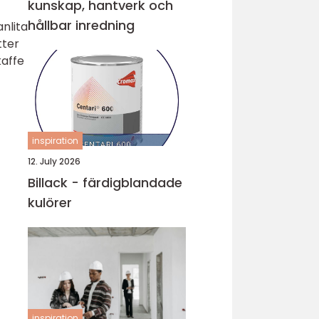
kunskap, hantverk och
hållbar inredning
anlita
tter
kaffe
inspiration
12. July 2026
Billack - färdigblandade
kulörer
inspiration