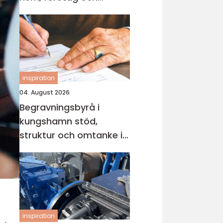
industri
inspiration
04. August 2026
Begravningsbyrå i
kungshamn stöd,
struktur och omtanke i
en svår tid
inspiration