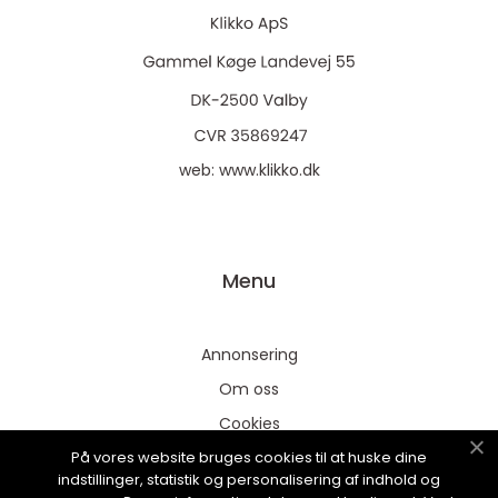
web:
www.klikko.dk
Menu
Annonsering
Om oss
Cookies
På vores website bruges cookies til at huske dine
Kontakta oss
indstillinger, statistik og personalisering af indhold og
Sitemap