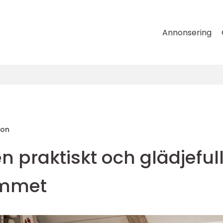
Annonsering
son
 praktiskt och glädjeful
ummet