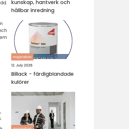
kunskap, hantverk och
dd.
hållbar inredning
om
 och
 dem
inspiration
12. July 2026
Billack - färdigblandade
kulörer
,
.
sk
inspiration