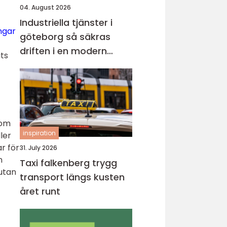
04. August 2026
Industriella tjänster i
ngar
göteborg så säkras
driften i en modern
ts
industristad
som
inspiration
ler
r för
31. July 2026
n
Taxi falkenberg trygg
 utan
transport längs kusten
året runt