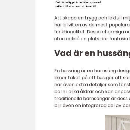
Att skapa en trygg och lekfull mil
har blivit en av de mest populära
funktionalitet. Dessa charmiga o
utan också en plats där fantasin k
Vad är en hussän
En hussäng är en barnsäng desig
liknar taket på ett hus gör att s
har även extra detaljer som fönst
barn i olika åldrar och kan anpa
traditionella barnsängar är dess
blir även en integrerad del av ba