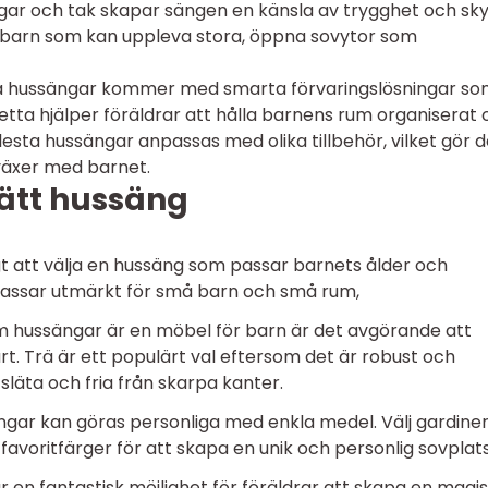
gar och tak skapar sängen en känsla av trygghet och sky
gre barn som kan uppleva stora, öppna sovytor som
nga hussängar kommer med smarta förvaringslösningar s
Detta hjälper föräldrar att hålla barnens rum organiserat
lesta hussängar anpassas med olika tillbehör, vilket gör
 växer med barnet.
 rätt hussäng
igt att välja en hussäng som passar barnets ålder och
passar utmärkt för små barn och små rum,
m hussängar är en möbel för barn är det avgörande att
rt. Trä är ett populärt val eftersom det är robust och
r släta och fria från skarpa kanter.
gar kan göras personliga med enkla medel. Välj gardiner
 favoritfärger för att skapa en unik och personlig sovplats
en fantastisk möjlighet för föräldrar att skapa en magi