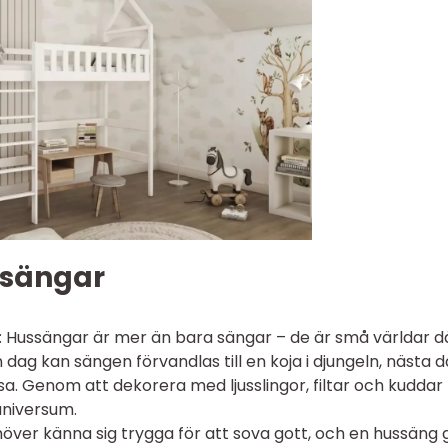
ssängar
si: Hussängar är mer än bara sängar – de är små världar d
 dag kan sängen förvandlas till en koja i djungeln, nästa 
essa. Genom att dekorera med ljusslingor, filtar och kuddar
universum.
höver känna sig trygga för att sova gott, och en hussäng 