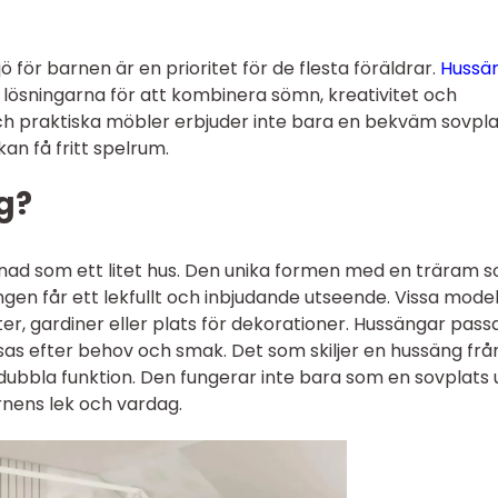
jö för barnen är en prioritet för de flesta föräldrar.
Hussä
 lösningarna för att kombinera sömn, kreativitet och
ch praktiska möbler erbjuder inte bara en bekväm sovpla
an få fritt spelrum.
g?
nad som ett litet hus. Den unika formen med en träram 
ängen får ett lekfullt och inbjudande utseende. Vissa model
er, gardiner eller plats för dekorationer. Hussängar passa
ssas efter behov och smak. Det som skiljer en hussäng frå
 dubbla funktion. Den fungerar inte bara som en sovplats
rnens lek och vardag.