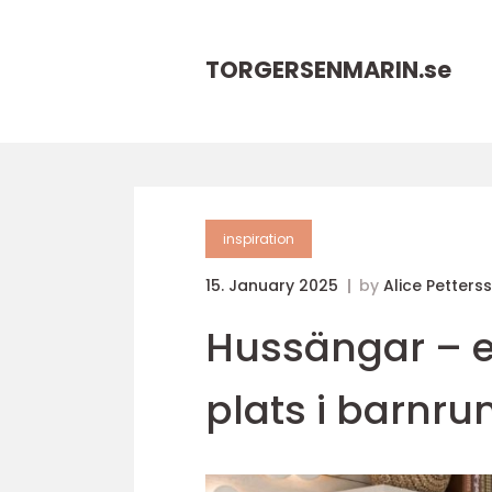
TORGERSENMARIN.
se
inspiration
15. January 2025
by
Alice Petters
Hussängar – en
plats i barnr