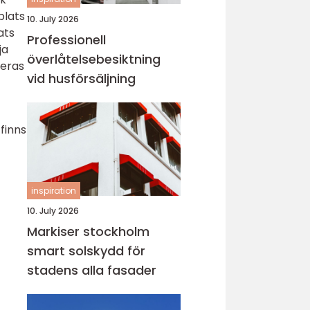
plats
10. July 2026
ats
Professionell
ja
överlåtelsebesiktning
deras
vid husförsäljning
 finns
inspiration
10. July 2026
Markiser stockholm
smart solskydd för
stadens alla fasader