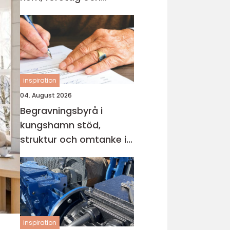
industri
inspiration
04. August 2026
Begravningsbyrå i
kungshamn stöd,
struktur och omtanke i
en svår tid
inspiration