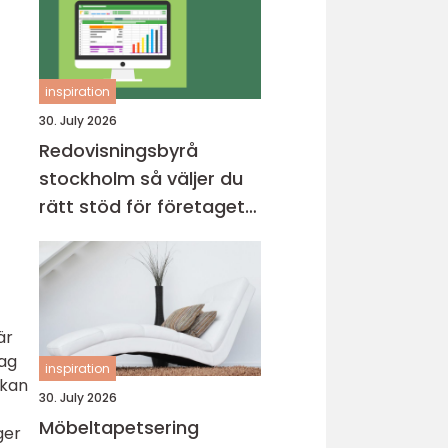
inspiration
30. July 2026
Redovisningsbyrå
stockholm så väljer du
rätt stöd för företagets
ekonomi
är
dag
inspiration
 kan
30. July 2026
Möbeltapetsering
ger