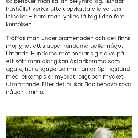
så behöver man sällan bekymra sig. Hundar i
hushållet verkar ofta uppskatta alla sorters
leksaker – bara man lyckas få tag i den före
kompisen.
Träffas man under promenaden och det finns
möjlighet att släppa hundarna gäller något
liknande. Hundarna motionerar sig själva på
ett sätt man aldrig kan åstadkomma som
ägare, hur engagerad man än är. Springstund
med lekkompis är mycket roligt och mycket
utmattande. Efter det brukar Fido behöva sova
någon timme.