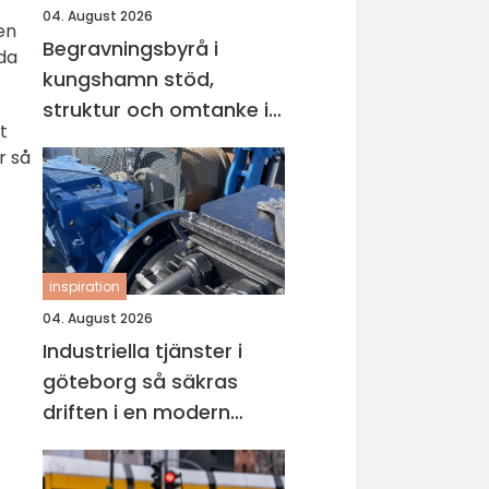
04. August 2026
en
Begravningsbyrå i
da
kungshamn stöd,
struktur och omtanke i
t
en svår tid
r så
inspiration
04. August 2026
Industriella tjänster i
göteborg så säkras
driften i en modern
industristad