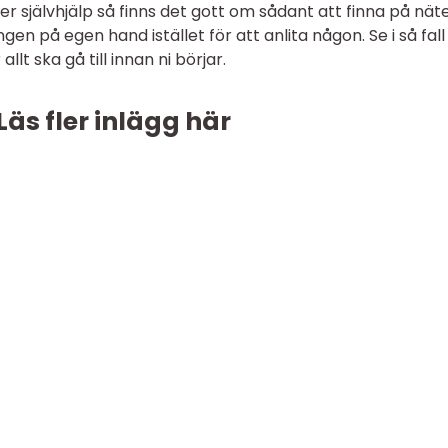
er självhjälp så finns det gott om sådant att finna på näte
gen på egen hand istället för att anlita någon. Se i så fall t
llt ska gå till innan ni börjar.
Läs fler inlägg här