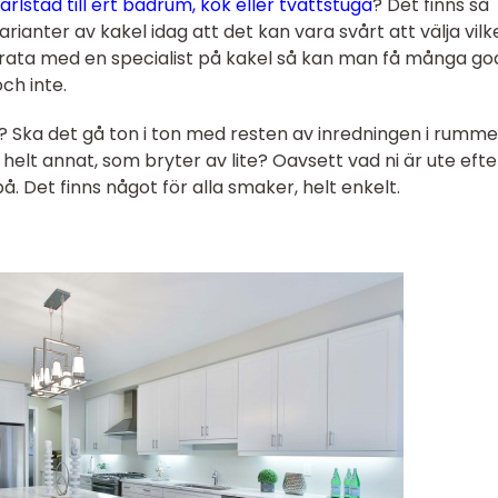
Karlstad till ert badrum, kök eller tvättstuga
? Det finns så
rianter av kakel idag att det kan vara svårt att välja vilk
prata med en specialist på kakel så kan man få många go
ch inte.
kel? Ska det gå ton i ton med resten av inredningen i rumme
t helt annat, som bryter av lite? Oavsett vad ni är ute efte
på. Det finns något för alla smaker, helt enkelt.