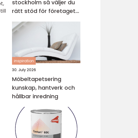
stockholm så väljer du
t,
rätt stöd för företagets
ill
ekonomi
inspiration
30. July 2026
Möbeltapetsering
kunskap, hantverk och
hållbar inredning