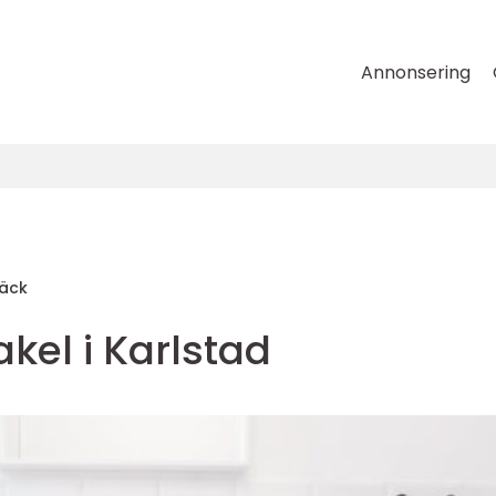
Annonsering
äck
akel i Karlstad