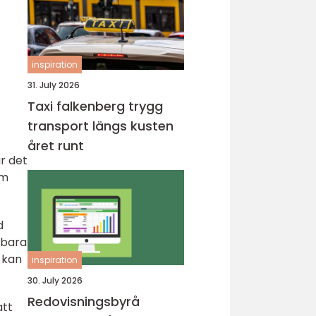
inspiration
31. July 2026
Taxi falkenberg trygg
transport längs kusten
året runt
år det
om
d
r bara
 kan
inspiration
30. July 2026
Redovisningsbyrå
att