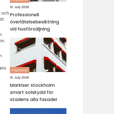
10. July 2026
l och
Professionell
att
överlåtelsebesiktning
vid husförsäljning
r.
ov,
n
tets
inspiration
10. July 2026
Markiser stockholm
smart solskydd för
stadens alla fasader