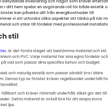
en betydande investering och något som kräver efterta
n i ditt hem spelar en avgörande roll för både estetik 
 fönster kan påverka allt från energikostnader till
mmer vi att utforska olika aspekter att tänka på när 
rial och stilar till fördelar med professionell installati
h stil
ster
, är det första steget att bestämma material och stil.
minium och PVC. Varje material har sina egna fördelar oc
s på vad som passar dina specifika behov och budget.
sisk och naturlig estetik som passar särskilt bra i äldre
m. Denna typ av fönster kräver regelbundet underhåll för
ionalitet.
ållbart och kräver minimalt underhåll, vilket gör det till
der. Detta material är också bra för att skapa stora
et ljus.