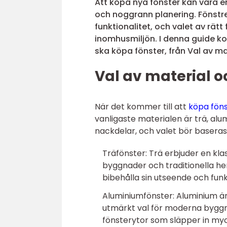
Att köpa nya fönster kan vara 
och noggrann planering. Fönstre
funktionalitet, och valet av rätt
inomhusmiljön. I denna guide ko
ska köpa fönster, från Val av mate
Val av material oc
När det kommer till att
köpa fön
vanligaste materialen är trä, alu
nackdelar, och valet bör basera
Träfönster: Trä erbjuder en klas
byggnader och traditionella he
bibehålla sin utseende och funkt
Aluminiumfönster: Aluminium är h
utmärkt val för moderna byggna
fönsterytor som släpper in myck