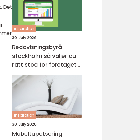
. Det
l
inspiration
ämmer
30. July 2026
Redovisningsbyrå
stockholm så väljer du
rätt stöd för företagets
ekonomi
inspiration
30. July 2026
Möbeltapetsering