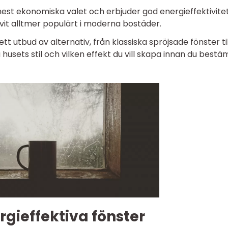
est ekonomiska valet och erbjuder god energieffektivitet
livit alltmer populärt i moderna bostäder.
rett utbud av alternativ, från klassiska spröjsade fönster til
husets stil och vilken effekt du vill skapa innan du best
gieffektiva fönster