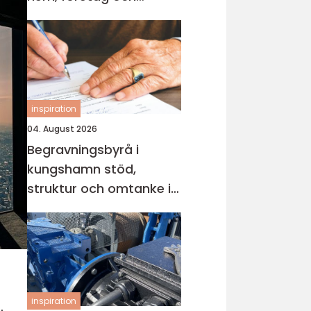
industri
inspiration
04. August 2026
Begravningsbyrå i
kungshamn stöd,
struktur och omtanke i
en svår tid
inspiration