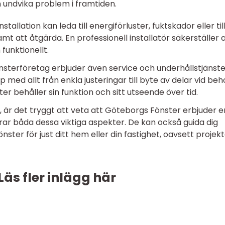
 undvika problem i framtiden.
stallation kan leda till energiförluster, fuktskador eller til
mt att åtgärda. En professionell installatör säkerställer 
funktionellt.
nsterföretag erbjuder även service och underhållstjänste
p med allt från enkla justeringar till byte av delar vid beh
ter behåller sin funktion och sitt utseende över tid.
r, är det tryggt att veta att Göteborgs Fönster erbjuder e
rar båda dessa viktiga aspekter. De kan också guida dig
ster för just ditt hem eller din fastighet, oavsett projek
Läs fler inlägg här