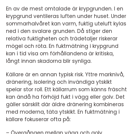
En av de mest omtalade är krypgrunden. I en
krypgrund ventileras luften under huset. Under
sommarhalvåret kan varm, fuktig uteluft kylas
ned i den svalare grunden. Då stiger den
relativa fuktigheten och trädetaljer riskerar
mögel och röta. En fuktmätning i krypgrund
kan i tid visa om förhållandena är kritiska,
långt innan skadorna blir synliga.
Källare är en annan typisk risk. Yttre marknivå,
dränering, isolering och invändiga ytskikt
spelar stor roll. Ett källarrum som känns fräscht
kan ändå ha förhöjd fukt i vägg eller golv. Det
gäller särskilt där äldre dränering kombineras
med moderna, täta ytskikt. En fuktmätning i
källare fokuserar ofta på:
– Övergången mellan vägg och golv