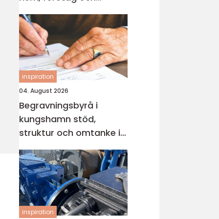
industri
inspiration
04. August 2026
Begravningsbyrå i
kungshamn stöd,
struktur och omtanke i
en svår tid
inspiration