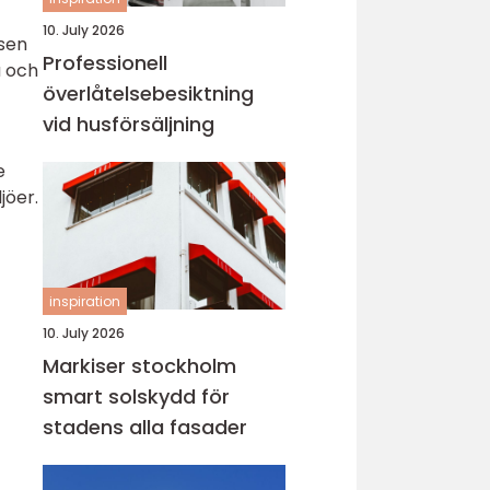
10. July 2026
lsen
Professionell
a och
överlåtelsebesiktning
vid husförsäljning
e
jöer.
inspiration
10. July 2026
Markiser stockholm
smart solskydd för
stadens alla fasader