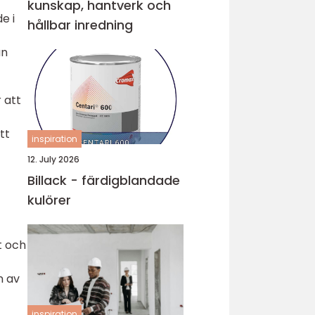
kunskap, hantverk och
e i
hållbar inredning
ån
 att
tt
inspiration
12. July 2026
Billack - färdigblandade
kulörer
t och
n av
inspiration