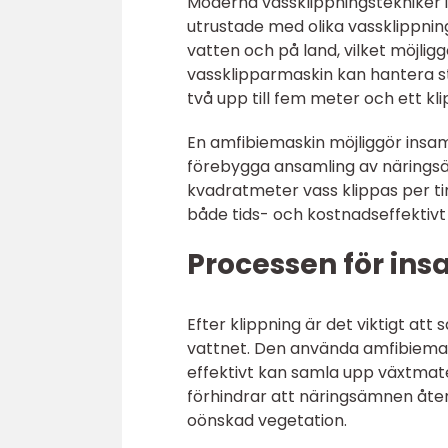
Moderna vassklippningstekniker 
utrustade med olika vassklippni
vatten och på land, vilket möjligg
vassklipparmaskin kan hantera s
två upp till fem meter och ett k
En amfibiemaskin möjliggör insaml
förebygga ansamling av näringsä
kvadratmeter vass klippas per tim
både tids- och kostnadseffektivt 
Processen för in
Efter klippning är det viktigt at
vattnet. Den använda amfibiemas
effektivt kan samla upp växtmate
förhindrar att näringsämnen återv
oönskad vegetation.