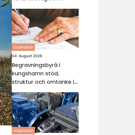
industri
inspiration
04. August 2026
Begravningsbyrå i
kungshamn stöd,
struktur och omtanke i
en svår tid
inspiration