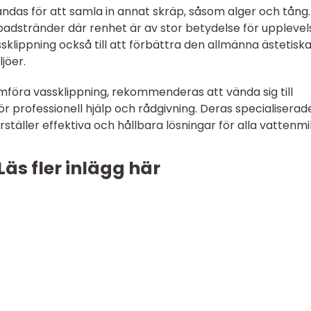
das för att samla in annat skräp, såsom alger och tång.
 badstränder där renhet är av stor betydelse för uppleve
ssklippning också till att förbättra den allmänna ästetisk
jöer.
föra vassklippning, rekommenderas att vända sig till
r professionell hjälp och rådgivning. Deras specialiserad
täller effektiva och hållbara lösningar för alla vattenmil
Läs fler inlägg här