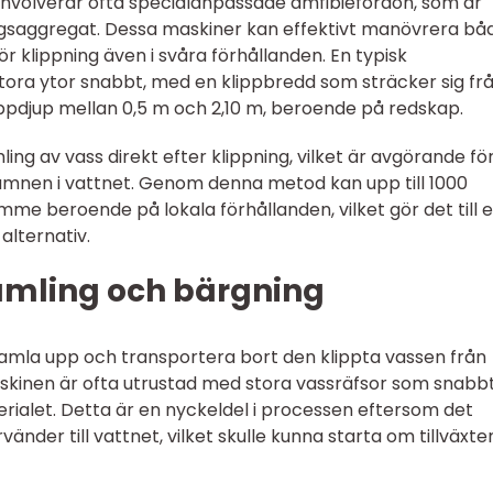
involverar ofta specialanpassade amfibiefordon, som är
ngsaggregat. Dessa maskiner kan effektivt manövrera båd
ör klippning även i svåra förhållanden. En typisk
tora ytor snabbt, med en klippbredd som sträcker sig fr
lippdjup mellan 0,5 m och 2,10 m, beroende på redskap.
ing av vass direkt efter klippning, vilket är avgörande för
mnen i vattnet. Genom denna metod kan upp till 1000
me beroende på lokala förhållanden, vilket gör det till e
alternativ.
samling och bärgning
t samla upp och transportera bort den klippta vassen från
kinen är ofta utrustad med stora vassräfsor som snabb
rialet. Detta är en nyckeldel i processen eftersom det
änder till vattnet, vilket skulle kunna starta om tillväxte