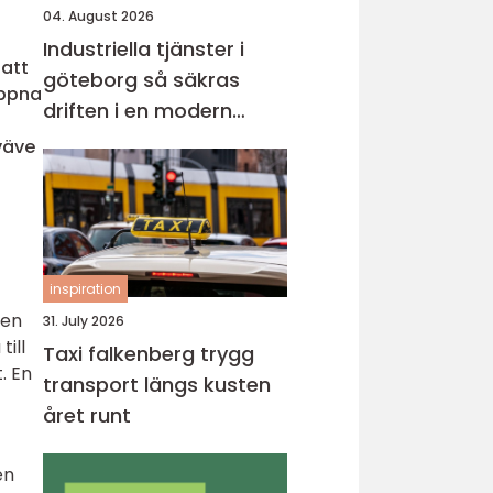
04. August 2026
Industriella tjänster i
 att
göteborg så säkras
öppna
driften i en modern
industristad
väve
inspiration
den
31. July 2026
ill
Taxi falkenberg trygg
. En
transport längs kusten
året runt
en