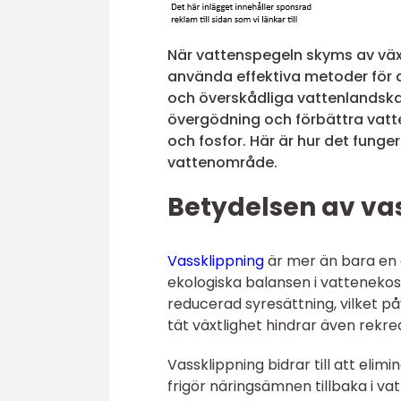
När vattenspegeln skyms av väx
använda effektiva metoder för
och överskådliga vattenlandskape
övergödning och förbättra vat
och fosfor. Här är hur det funge
vattenområde.
Betydelsen av va
Vassklippning
är mer än bara en e
ekologiska balansen i vattenekosy
reducerad syresättning, vilket p
tät växtlighet hindrar även rekr
Vassklippning bidrar till att el
frigör näringsämnen tillbaka i v