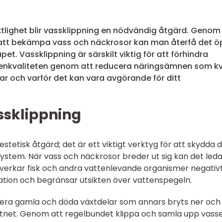
tlighet blir vassklippning en nödvändig åtgärd. Genom
 att bekämpa vass och näckrosor kan man återfå det 
t. Vassklippning är särskilt viktig för att förhindra
tenkvaliteten genom att reducera näringsämnen som k
rar och varför det kan vara avgörande för ditt
ssklippning
stetisk åtgärd; det är ett viktigt verktyg för att skydda 
stem. När vass och näckrosor breder ut sig kan det leda t
åverkar fisk och andra vattenlevande organismer negativt
eation och begränsar utsikten över vattenspegeln.
iminera gamla och döda växtdelar som annars bryts ner och
attnet. Genom att regelbundet klippa och samla upp vass