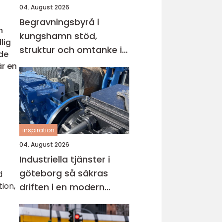
04. August 2026
Begravningsbyrå i
n
kungshamn stöd,
lig
struktur och omtanke i
ade
en svår tid
är en
inspiration
04. August 2026
Industriella tjänster i
göteborg så säkras
d
ion,
driften i en modern
industristad