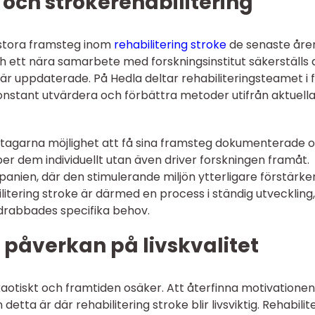
och strokerehabilitering
 stora framsteg inom
rehabilitering stroke
de senaste åre
h ett nära samarbete med forskningsinstitut säkerställs 
 är uppdaterade. På Hedla deltar rehabiliteringsteamet i f
konstant utvärdera och förbättra metoder utifrån aktuell
eltagarna möjlighet att få sina framsteg dokumenterade 
lper dem individuellt utan även driver forskningen framåt.
Spanien, där den stimulerande miljön ytterligare förstärke
tering stroke är därmed en process i ständig utveckling,
n drabbades specifika behov.
 påverkan på livskvalitet
kaotiskt och framtiden osäker. Att återfinna motivatione
etta är där rehabilitering stroke blir livsviktig. Rehabilit