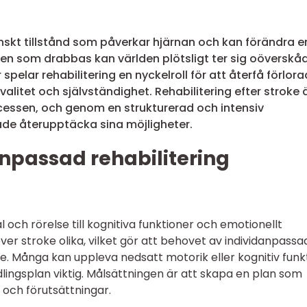
cinskt tillstånd som påverkar hjärnan och kan förändra e
den som drabbas kan världen plötsligt ter sig oöverskåd
spelar rehabilitering en nyckelroll för att återfå förlor
valitet och självständighet. Rehabilitering efter stroke 
cessen, och genom en strukturerad och intensiv
ade återupptäcka sina möjligheter.
anpassad rehabilitering
l och rörelse till kognitiva funktioner och emotionellt
ever stroke olika, vilket gör att behovet av individanpassa
e. Många kan uppleva nedsatt motorik eller kognitiv funkt
lingsplan viktig. Målsättningen är att skapa en plan som
 och förutsättningar.