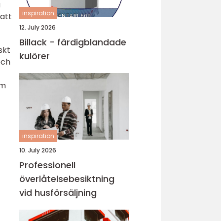
a
inspiration
att
12. July 2026
Billack - färdigblandade
skt
kulörer
och
am
inspiration
10. July 2026
Professionell
överlåtelsebesiktning
vid husförsäljning