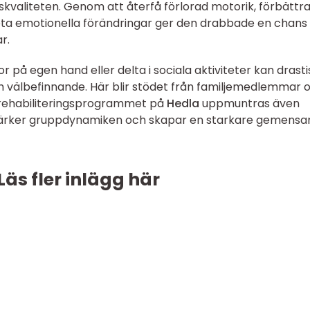
ivskvaliteten. Genom att återfå förlorad motorik, förbättr
eta emotionella förändringar ger den drabbade en chans 
r.
r på egen hand eller delta i sociala aktiviteter kan drasti
ch välbefinnande. Här blir stödet från familjemedlemmar 
rehabiliteringsprogrammet på
Hedla
uppmuntras även
rstärker gruppdynamiken och skapar en starkare gemens
Läs fler inlägg här