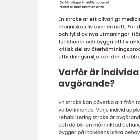
En stroke är ett allvarligt medi
människas liv över en natt. För 
och fylld av nya utmaningar. Här 
funktioner och bygga ett liv av k
kritisk del av återhämtningspro
utbildningsmiljö kan den drabb
Varför är individ
avgörande?
En stroke kan påverka allt från ta
välbefinnande. Varje individ uppl
rehabilitering stroke är avgörand
och då blir en målinriktad behand
bygger på individens unika behov