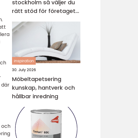
stockholm så väljer du
rätt stöd för företagets
ekonomi
n.
att
lera
a
inspiration
och
30. July 2026
r
Möbeltapetsering
 där
kunskap, hantverk och
hållbar inredning
n och
ering