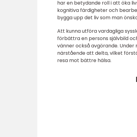
har en betydande roll i att öka l
kognitiva färdigheter och bearb
bygga upp det liv som man önska
Att kunna utföra vardagliga sysslo
förbättra en persons självbild o
vänner också avgörande. Under 
närstående att delta, vilket fö
resa mot bättre hälsa.