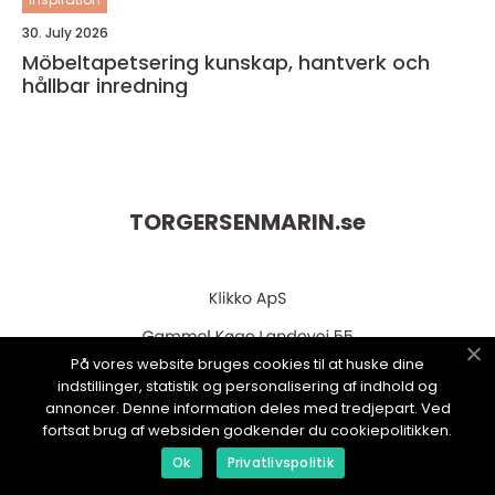
30. July 2026
Möbeltapetsering kunskap, hantverk och
hållbar inredning
TORGERSENMARIN.
se
På vores website bruges cookies til at huske dine
indstillinger, statistik og personalisering af indhold og
annoncer. Denne information deles med tredjepart. Ved
fortsat brug af websiden godkender du cookiepolitikken.
web:
www.klikko.dk
Ok
Privatlivspolitik