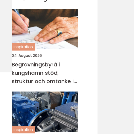
industri
inspiration
04. August 2026
Begravningsbyrå i
kungshamn stöd,
struktur och omtanke i
en svår tid
inspiration