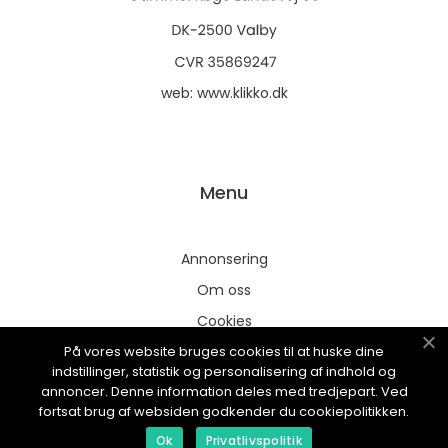
web:
www.klikko.dk
Menu
Annonsering
Om oss
Cookies
På vores website bruges cookies til at huske dine
Kontakta oss
indstillinger, statistik og personalisering af indhold og
Sitemap
annoncer. Denne information deles med tredjepart. Ved
fortsat brug af websiden godkender du cookiepolitikken.
Ok
Privatlivspolitik