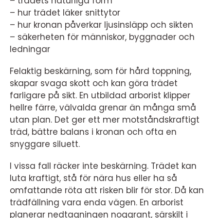
– trädets naturliga form
– hur trädet läker snittytor
– hur kronan påverkar ljusinsläpp och sikten
– säkerheten för människor, byggnader och
ledningar
Felaktig beskärning, som för hård toppning,
skapar svaga skott och kan göra trädet
farligare på sikt. En utbildad arborist klipper
hellre färre, välvalda grenar än många små
utan plan. Det ger ett mer motståndskraftigt
träd, bättre balans i kronan och ofta en
snyggare siluett.
I vissa fall räcker inte beskärning. Trädet kan
luta kraftigt, stå för nära hus eller ha så
omfattande röta att risken blir för stor. Då kan
trädfällning vara enda vägen. En arborist
planerar nedtagningen noggrant, särskilt i